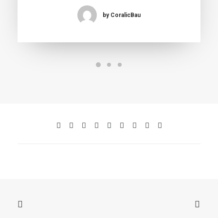
by CoralicBau